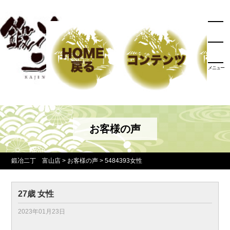
メニュー
お客様の声
鍛冶二丁 富山店
>
お客様の声
>
5484393女性
27歳 女性
2023年01月23日