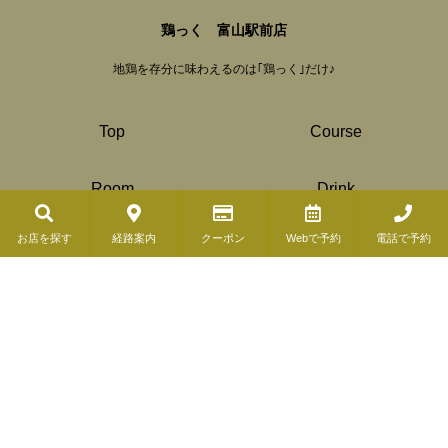
鶏っく 富山駅前店
地鶏を存分に味わえるのは｢鶏っく｣だけ♪
Top
Course
Room
Drink
© Copyright 2019 ( COSMIC DINER). All Rights Reserved.
お店を探す
経路案内
クーポン
Webで予約
電話で予約