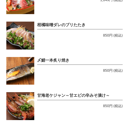
柑橘味噌ダレのブリたたき
850円
(税込)
〆鯖一本炙り焼き
850円
(税込)
甘海老ケジャン～甘エビの辛みそ漬け～
850円
(税込)