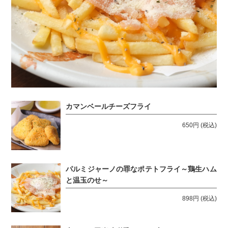
カマンベールチーズフライ
650円
(税込)
パルミジャーノの罪なポテトフライ～鶏生ハム
と温玉のせ～
898円
(税込)