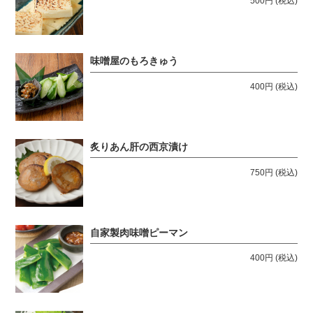
500円
(税込)
味噌屋のもろきゅう
400円
(税込)
炙りあん肝の西京漬け
750円
(税込)
自家製肉味噌ピーマン
400円
(税込)