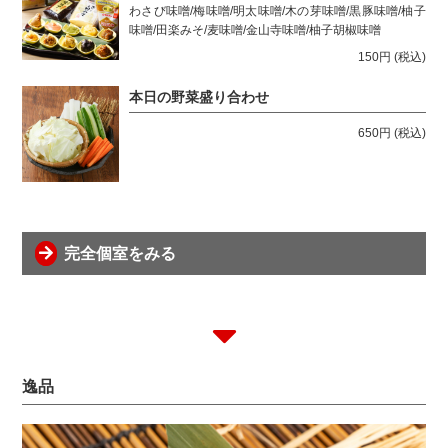
わさび味噌/梅味噌/明太味噌/木の芽味噌/黒豚味噌/柚子
味噌/田楽みそ/麦味噌/金山寺味噌/柚子胡椒味噌
150円
(税込)
本日の野菜盛り合わせ
650円
(税込)
完全個室をみる
逸品