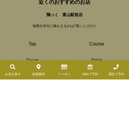
近くのおすすめのお店
鶏っく 富山駅前店
地鶏を存分に味わえるのは｢鶏っく｣だけ♪
Top
Course
Room
Drink
お店を探す
経路案内
クーポン
Webで予約
電話で予約
© Copyright 2019 ( COSMIC DINER). All Rights Reserved.