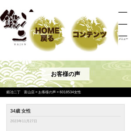
メニュー
お客様の声
鍛冶二丁 富山店
>
お客様の声
>
6018534女性
34歳 女性
2023年11月27日