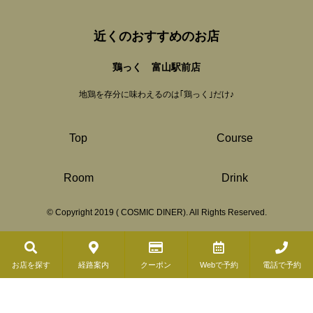
近くのおすすめのお店
鶏っく 富山駅前店
地鶏を存分に味わえるのは｢鶏っく｣だけ♪
Top
Course
Room
Drink
© Copyright 2019 ( COSMIC DINER). All Rights Reserved.
お店を探す
経路案内
クーポン
Webで予約
電話で予約