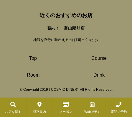
近くのおすすめのお店
鶏っく 富山駅前店
地鶏を存分に味わえるのは｢鶏っく｣だけ♪
Top
Course
Room
Drink
© Copyright 2019 ( COSMIC DINER). All Rights Reserved.
お店を探す
経路案内
クーポン
Webで予約
電話で予約