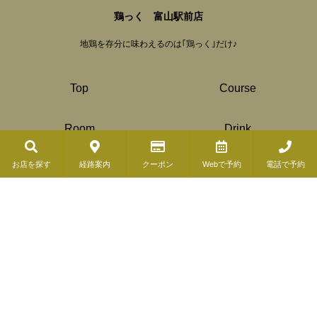
鶏っく 富山駅前店
地鶏を存分に味わえるのは｢鶏っく｣だけ♪
Top
Course
Room
Drink
© Copyright 2019 ( COSMIC DINER). All Rights Reserved.
お店を探す
経路案内
クーポン
Webで予約
電話で予約