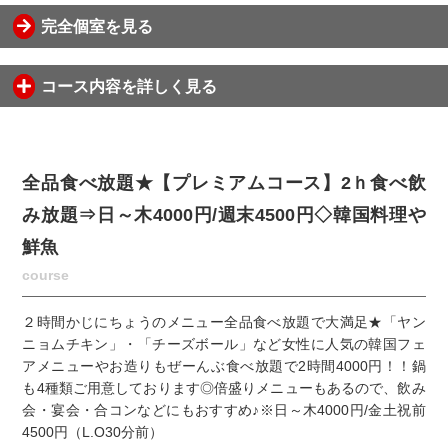
完全個室を見る
コース内容を詳しく見る
全品食べ放題★【プレミアムコース】2ｈ食べ飲
み放題⇒日～木4000円/週末4500円◇韓国料理や
鮮魚
course
２時間かじにちょうのメニュー全品食べ放題で大満足★「ヤン
ニョムチキン」・「チーズボール」など女性に人気の韓国フェ
アメニューやお造りもぜーんぶ食べ放題で2時間4000円！！鍋
も4種類ご用意しております◎倍盛りメニューもあるので、飲み
会・宴会・合コンなどにもおすすめ♪※日～木4000円/金土祝前
4500円（L.O30分前）