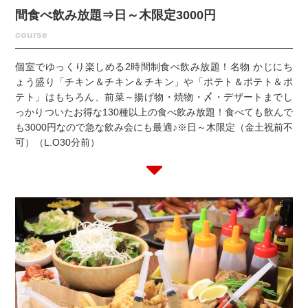
間食べ飲み放題⇒日～木限定3000円
course
個室でゆっくり楽しめる2時間制食べ飲み放題！名物 かじにち
ょう盛り「チキン＆チキン＆チキン」や「ポテト＆ポテト＆ポ
テト」はもちろん、前菜～揚げ物・焼物・〆・デザートまでし
っかりついたお得な130種以上の食べ飲み放題！食べても飲んで
も3000円なので急な飲み会にも最適♪※日～木限定（金土祝前不
可）（L.O30分前）