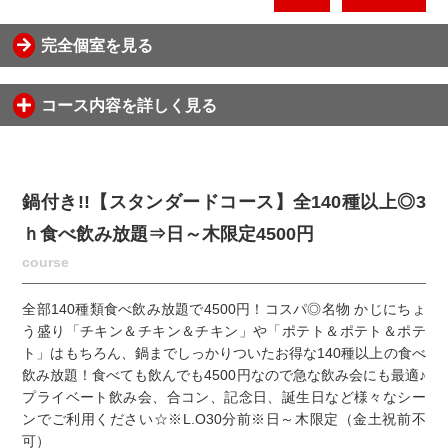
完全個室を見る
コース内容を詳しく見る
鍋付き!!【スタンダードコース】全140種以上◎3
ｈ食べ飲み放題⇒日～木限定4500円
course
全部140種類食べ飲み放題で4500円！コスパ◎名物 かじにちょ
う盛り「チキン＆チキン＆チキン」や「ポテト＆ポテト＆ポテ
ト」はもちろん、鍋までしっかりついたお得な140種以上の食べ
飲み放題！食べても飲んでも4500円なので急な飲み会にも最適♪
プライベート飲み会、合コン、記念日、誕生日など様々なシー
ンでご利用ください☆※L.O30分前※日～木限定（金土祝前不
可）