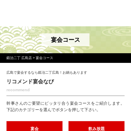
宴会コース
鍛治二丁 広島店
>
宴会コース
広島で宴会するなら鍛冶二丁広島！お鍋もあります
リコメンド宴会なび
recommend
幹事さんのご要望にピッタリ合う宴会コースをご紹介します。
下記のカテゴリーを選んでボタンを押して下さい。
宴会
飲み放題