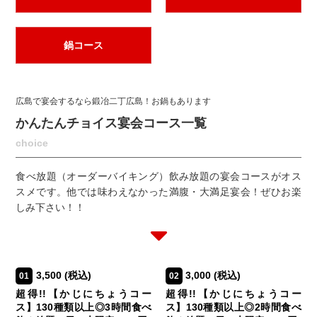
鍋コース
広島で宴会するなら鍛冶二丁広島！お鍋もあります
かんたんチョイス宴会コース一覧
choice
食べ放題（オーダーバイキング）飲み放題の宴会コースがオス
スメです。他では味わえなかった満腹・大満足宴会！ぜひお楽
しみ下さい！！
3,500
(税込)
3,000
(税込)
01
02
超得!!【かじにちょうコー
超得!!【かじにちょうコー
ス】130種類以上◎3時間食べ
ス】130種類以上◎2時間食べ