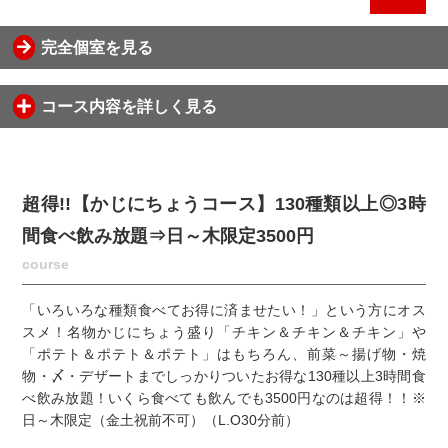
完全個室を見る
コース内容を詳しく見る
超得!!【かじにちょうコース】130種類以上◎3時
間食べ飲み放題⇒日～木限定3500円
course
「いろいろな種類食べてお得に済ませたい！」という方にオス
スメ！名物かじにちょう盛り「チキン＆チキン＆チキン」や
「ポテト＆ポテト＆ポテト」はもちろん、前菜～揚げ物・焼
物・〆・デザートまでしっかりついたお得な130種以上3時間食
べ飲み放題！いくら食べても飲んでも3500円なのは超得！！※
日～木限定（金土祝前不可）（L.O30分前）