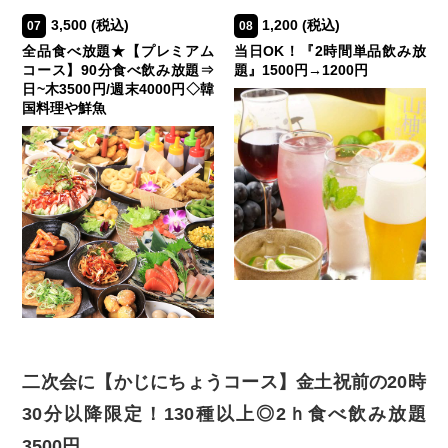
3,500
(税込)
1,200
(税込)
07
08
全品食べ放題★【プレミアム
当日OK！『2時間単品飲み放
コース】90分食べ飲み放題⇒
題』1500円→1200円
日~木3500円/週末4000円◇韓
国料理や鮮魚
二次会に【かじにちょうコース】金土祝前の20時
30分以降限定！130種以上◎2ｈ食べ飲み放題
3500円