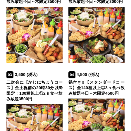
飲み放題⇒日～木限定3500円
飲み放題⇒日～木限定3000円
3,500
(税込)
4,500
(税込)
03
04
二次会に【かじにちょうコー
鍋付き!!【スタンダードコー
ス】金土祝前の20時30分以降
ス】全140種以上◎3ｈ食べ飲
限定！130種以上◎2ｈ食べ飲
み放題⇒日～木限定4500円
み放題3500円