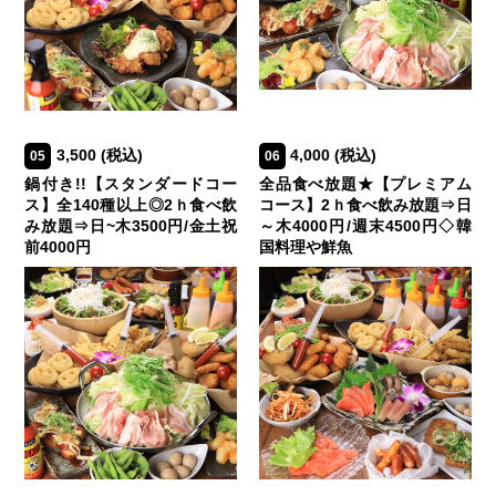
3,500
(税込)
4,000
(税込)
05
06
鍋付き!!【スタンダードコー
全品食べ放題★【プレミアム
ス】全140種以上◎2ｈ食べ飲
コース】2ｈ食べ飲み放題⇒日
み放題⇒日~木3500円/金土祝
～木4000円/週末4500円◇韓
前4000円
国料理や鮮魚