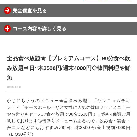
完全個室を見る
コース内容を詳しく見る
全品食べ放題★【プレミアムコース】90分食べ飲
み放題⇒日~木3500円/週末4000円◇韓国料理や鮮
魚
course
かじにちょうのメニュー全品食べ放題！「ヤンニョムチキ
ン」・「チーズボール」など女性に人気の韓国フェアメニュー
やお造りもぜーんぶ食べ放題で90分3500円！！鍋も4種類ご用
意しております◎倍盛りメニューもあるので、飲み会・宴会・
合コンなどにもおすすめ♪※日～木3500円/金土祝前4000円
（L.O30分前）