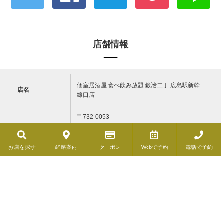
店舗情報
個室居酒屋 食べ飲み放題 鍛冶二丁 広島駅新幹
店名
線口店
〒732-0053
住所
広島県広島市東区若草町11-2 グランアークテラ
ス2F
お店を探す
経路案内
クーポン
Webで予約
電話で予約
電話番号
050-5268-8035
営業時間
17:00～23:00（L.O.22:00）
定休日
年末年始