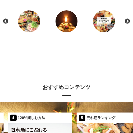
おすすめコンテンツ
20%楽しむ方法
5
売れ筋ランキング
6