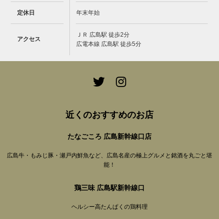
定休日
年末年始
ＪＲ 広島駅 徒歩2分
アクセス
広電本線 広島駅 徒歩5分
近くのおすすめのお店
たなごころ 広島新幹線口店
広島牛・もみじ豚・瀬戸内鮮魚など、広島名産の極上グルメと銘酒を丸ごと堪
能！
鶏三味 広島駅新幹線口
ヘルシー高たんぱくの鶏料理