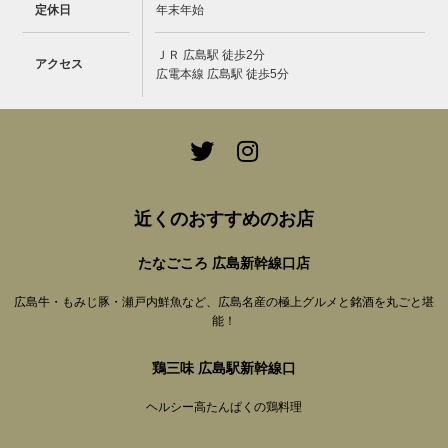
定休日
年末年始
ＪＲ 広島駅 徒歩2分
アクセス
広電本線 広島駅 徒歩5分
近くのおすすめのお店
たなごころ 広島新幹線口店
広島牛・もみじ豚・瀬戸内鮮魚など、広島名産の極上グルメと銘酒を丸ごと堪
能！
鶏三味 広島駅新幹線口
ヘルシー高たんぱくの鶏料理