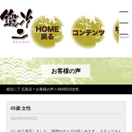
メニュー
お客様の声
鍛治二丁 広島店
>
お客様の声
>
4668533女性
49歳 女性
2021年10月22日
はじめて来店しました。 味噌やチーズが楽しめます。 スタッフさん